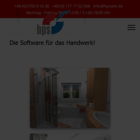
+49 (0)7705 9 10 30
+49 (0) 171 77 02 068
info@hpswin.de
Montag - Freitag 08:00-12:00 / 13:30-18:00 Uhr